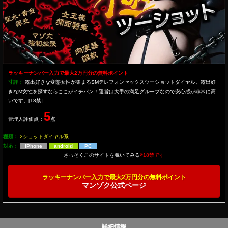
ラッキーナンバー入力で最大2万円分の無料ポイント
寸評：
露出好きな変態女性が集まるSMテレフォンセックスツーショットダイヤル。露出好
きなM女性を探すならここがイチバン！運営は大手の満足グループなので安心感が非常に高
いです。[18禁]
5
管理人評価点：
点
種類：
2ショットダイヤル系
対応：
iPhone
android
PC
さっそくこのサイトを覗いてみる
※18禁です
ラッキーナンバー入力で最大2万円分の無料ポイント
マンゾク公式ページ
詳細情報