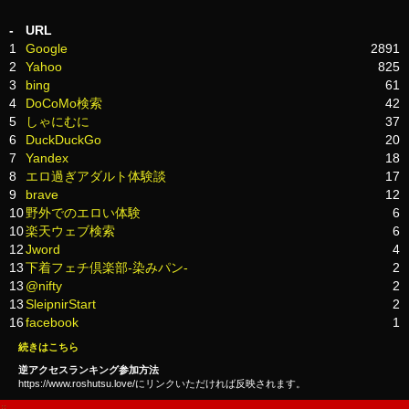
一
覧
-
URL
1
Google
2891
2
Yahoo
825
3
bing
61
4
DoCoMo検索
42
5
しゃにむに
37
6
DuckDuckGo
20
7
Yandex
18
8
エロ過ぎアダルト体験談
17
9
brave
12
10
野外でのエロい体験
6
10
楽天ウェブ検索
6
12
Jword
4
13
下着フェチ倶楽部-染みパン-
2
13
@nifty
2
13
SleipnirStart
2
16
facebook
1
続きはこちら
逆アクセスランキング参加方法
https://www.roshutsu.love/にリンクいただければ反映されます。