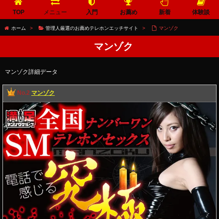
TOP
メニュー
入門
お薦め
新着
体験談
ホーム
>
管理人厳選のお薦めテレホンエッチサイト
>
マンゾク
マンゾク
マンゾク詳細データ
No.2
マンゾク