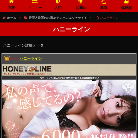
TOP
メニュー
入門
お薦め
新着
体験談
ホーム
>
管理人厳選のお薦めテレホンエッチサイト
>
ハニーライン
ハニーライン
ハニーライン詳細データ
No.7
ハニーライン