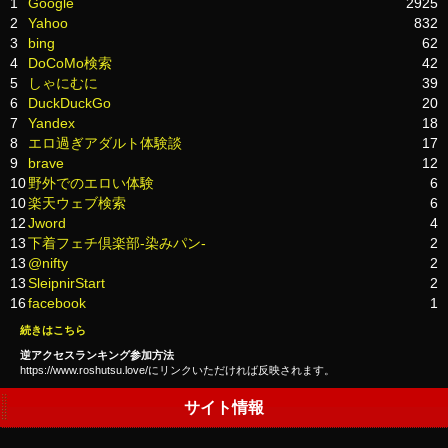
1
Google
2925
2
Yahoo
832
3
bing
62
4
DoCoMo検索
42
5
しゃにむに
39
6
DuckDuckGo
20
7
Yandex
18
8
エロ過ぎアダルト体験談
17
9
brave
12
10
野外でのエロい体験
6
10
楽天ウェブ検索
6
12
Jword
4
13
下着フェチ倶楽部-染みパン-
2
13
@nifty
2
13
SleipnirStart
2
16
facebook
1
続きはこちら
逆アクセスランキング参加方法
https://www.roshutsu.love/にリンクいただければ反映されます。
サイト情報