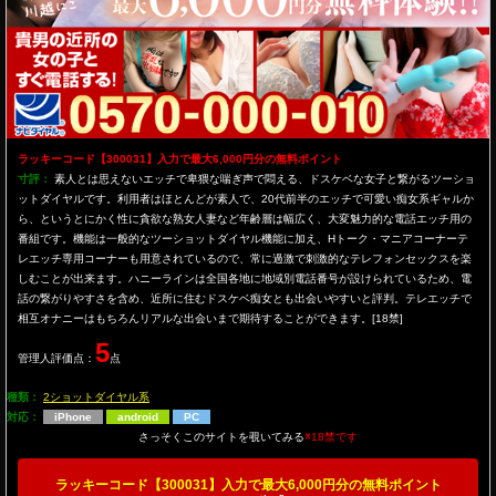
ラッキーコード【300031】入力で最大6,000円分の無料ポイント
寸評：
素人とは思えないエッチで卑猥な喘ぎ声で悶える、ドスケベな女子と繋がるツーショ
ットダイヤルです。利用者はほとんどが素人で、20代前半のエッチで可愛い痴女系ギャルか
ら、というとにかく性に貪欲な熟女人妻など年齢層は幅広く、大変魅力的な電話エッチ用の
番組です。機能は一般的なツーショットダイヤル機能に加え、Hトーク・マニアコーナーテ
レエッチ専用コーナーも用意されているので、常に過激で刺激的なテレフォンセックスを楽
しむことが出来ます。ハニーラインは全国各地に地域別電話番号が設けられているため、電
話の繋がりやすさを含め、近所に住むドスケベ痴女とも出会いやすいと評判。テレエッチで
相互オナニーはもちろんリアルな出会いまで期待することができます。[18禁]
5
管理人評価点：
点
種類：
2ショットダイヤル系
対応：
iPhone
android
PC
さっそくこのサイトを覗いてみる
※18禁です
ラッキーコード【300031】入力で最大6,000円分の無料ポイント